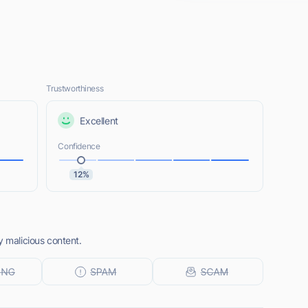
Trustworthiness
Excellent
Confidence
12%
y malicious content.