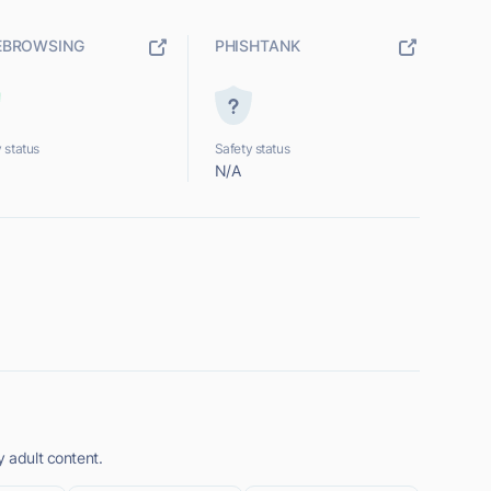
EBROWSING
PHISHTANK
 status
Safety status
N/A
y adult content.