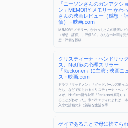
「ニーソンさんのガンアクシ
ン」MEMORY メモリー かわ
さんの映画レビュー（感想・
価） - 映画.com
MEMORY メモリー。かわっちさんの映画レビ
（感想・評価）。評価3.0。みんなの映画を見
想・評価を投稿
クリスティーナ・ヘンドリッ
ス、Netflixの心理スリラー
「Reckoner」に主演 : 映画ニ
ス - 映画.com
ドラマ「マッドメン」「グッドガールズ崖っぷ
たち」などで知られるクリスティーナ・ヘンド
スが、Netflixの新作映画「Reckoner(原題)」
ることがわかった。米バラエティによれば、本
入念な計画の末に裕福な生活を手
ゲイであることで母に捨てら