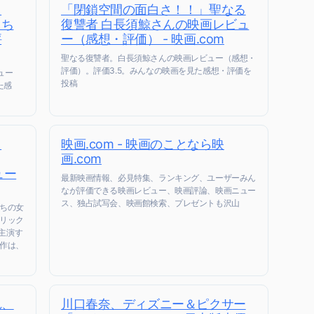
ョ
「閉鎖空間の面白さ！！」聖なる
っち
復讐者 白長須鯨さんの映画レビュ
評
ー（感想・評価） - 映画.com
聖なる復讐者。白長須鯨さんの映画レビュー（感想・
評価）。評価3.5。みんなの映画を見た感想・評価を
ュー
投稿
た感
ク
映画.com - 映画のことなら映
画.com
ュー
最新映画情報、必見特集、ランキング、ユーザーみん
なが評価できる映画レビュー、映画評論、映画ニュー
ス、独占試写会、映画館検索、プレゼントも沢山
ちの女
リック
に主演す
作は、
れ、
川口春奈、ディズニー＆ピクサー