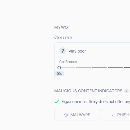
MYWOT
Child safety
Very poor
Confidence
0%
MALICIOUS CONTENT INDICATORS
Eiga.com most likely does not offer an