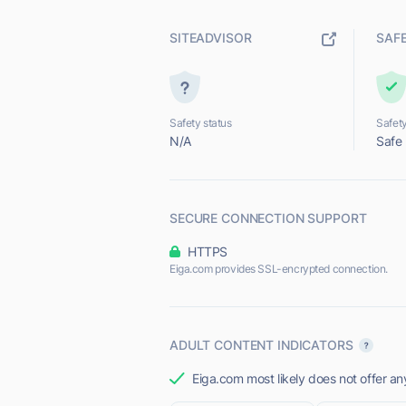
SITEADVISOR
SAF
Safety status
Safety
N/A
Safe
SECURE CONNECTION SUPPORT
HTTPS
Eiga.com provides SSL-encrypted connection.
ADULT CONTENT INDICATORS
Eiga.com most likely does not offer an