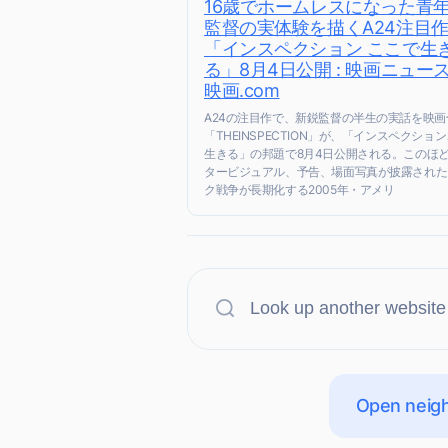
16歳でホームレスになった
監督の実体験を描くA24注目
「インスペクション ここで生
る」8月4日公開 : 映画ニュース
映画.com
A24の注目作で、新鋭監督の半生の実話を映画
「THEINSPECTION」が、「インスペクショ
生きる」の邦題で8月4日公開される。このほ
タービジュアル、予告、場面写真が披露された
ク戦争が長期化する2005年・アメリ
Open neigh