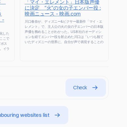
青年
「マイ・エレメント」日本版声優
作
に決定 “火”の女の子エンバー役 :
き
映画ニュース - 映画.com
 -
川口春奈が、ディズニー&ピクサー最新作「マイ・エ
レメント」で、主人公の火の女の子エンバーの日本版
声優を務めることがわかった。US本社のオーディシ
化した
ョンを経てエンバー役を射止めた川口は「いつも観て
ンここで
いたディズニーの世界に、自分が声で表現することの
どポス
。イラ
Check
bouring websites list