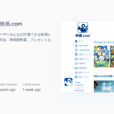
映画.com
ーザーみんなが評価できる映画レ
写会、映画館検索、プレゼントも
ain Created
Latest check
 years ago
1 week ago