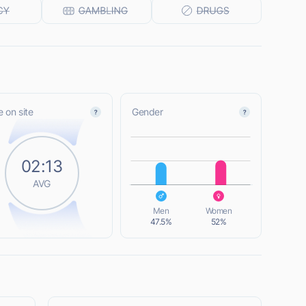
 on site
Gender
L
02:13
AVG
L
Men
Women
47.5%
52%