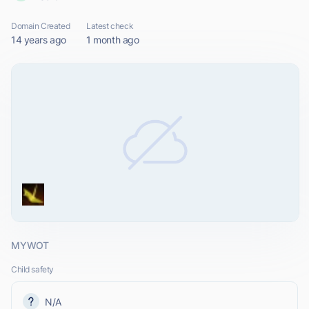
Domain Created
Latest check
14 years ago
1 month ago
MYWOT
Child safety
N/A