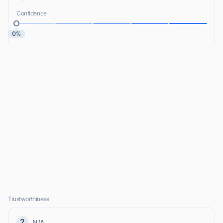
Confidence
0%
Trustworthiness
N/A