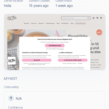
Server location
Domain Created
Latest check
India
15 years ago
1 week ago
MYWOT
Child safety
N/A
Confidence