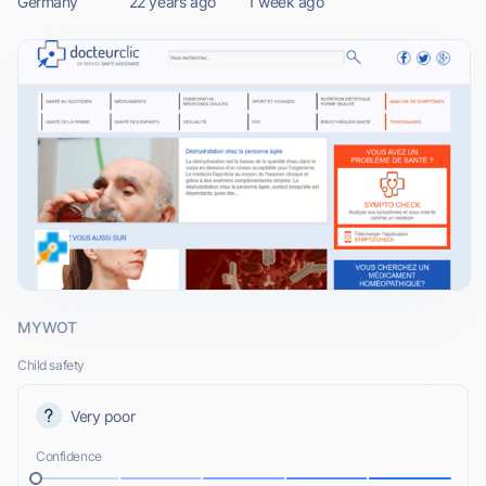
Germany
22 years ago
1 week ago
MYWOT
Child safety
Very poor
Confidence