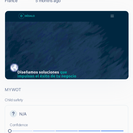
France
5 months ago
MYWOT
Child safety
N/A
Confidence