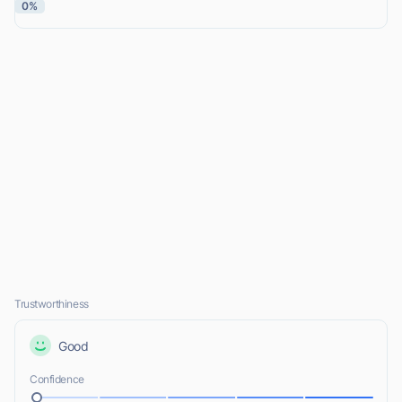
0%
Trustworthiness
Good
Confidence