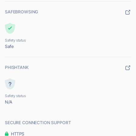
SAFEBROWSING
Safety status
Safe
PHISHTANK
Safety status
N/A
SECURE CONNECTION SUPPORT
HTTPS