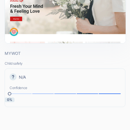
MYWOT
Child safety
N/A
Confidence
0%