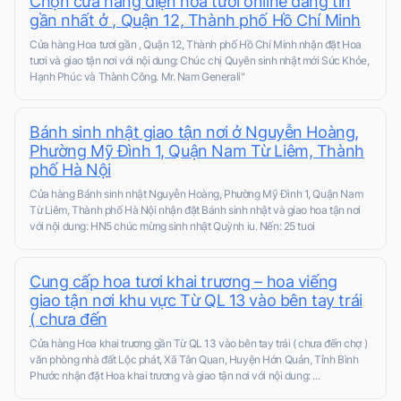
Chọn cửa hàng điện hoa tươi online đáng tin
gần nhất ở , Quận 12, Thành phố Hồ Chí Minh
Cửa hàng Hoa tươi gần , Quận 12, Thành phố Hồ Chí Minh nhận đặt Hoa
tươi và giao tận nơi với nội dung: Chúc chị Quyên sinh nhật mới Sức Khỏe,
Hạnh Phúc và Thành Công. Mr. Nam Generali"
Bánh sinh nhật giao tận nơi ở Nguyễn Hoàng,
Phường Mỹ Đình 1, Quận Nam Từ Liêm, Thành
phố Hà Nội
Cửa hàng Bánh sinh nhật Nguyễn Hoàng, Phường Mỹ Đình 1, Quận Nam
Từ Liêm, Thành phố Hà Nội nhận đặt Bánh sinh nhật và giao hoa tận nơi
với nội dung: HN5 chúc mừng sinh nhật Quỳnh iu. Nến: 25 tuoi
Cung cấp hoa tươi khai trương – hoa viếng
giao tận nơi khu vực Từ QL 13 vào bên tay trái
( chưa đến
Cửa hàng Hoa khai trương gần Từ QL 13 vào bên tay trái ( chưa đến chợ )
văn phòng nhà đất Lộc phát, Xã Tân Quan, Huyện Hớn Quản, Tỉnh Bình
Phước nhận đặt Hoa khai trương và giao tận nơi với nội dung: ...