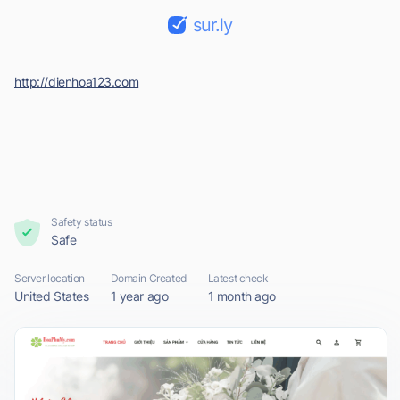
sur.ly
http://dienhoa123.com
Safety status
Safe
Server location
Domain Created
Latest check
United States
1 year ago
1 month ago