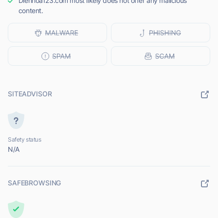
Dienhoa123.com most likely does not offer any malicious
content.
SITEADVISOR
Safety status
N/A
SAFEBROWSING