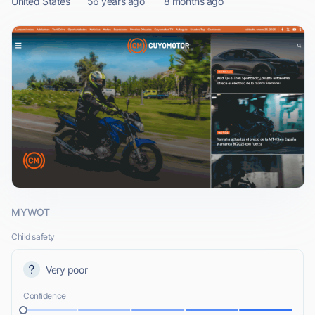
United States
56 years ago
8 months ago
MYWOT
Child safety
Very poor
Confidence