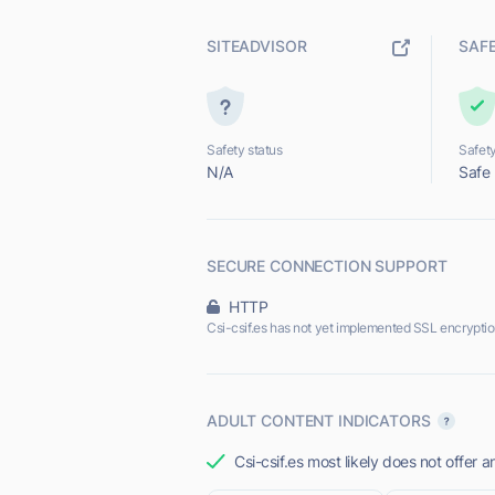
SITEADVISOR
SAF
Safety status
Safety
N/A
Safe
SECURE CONNECTION SUPPORT
HTTP
Csi-csif.es has not yet implemented SSL encryptio
ADULT CONTENT INDICATORS
Csi-csif.es most likely does not offer a