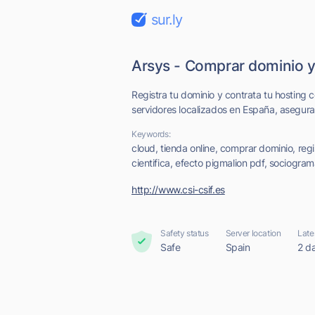
sur.ly
Arsys - Comprar dominio y
Registra tu dominio y contrata tu hosting 
servidores localizados en España, aseguras 
Keywords:
cloud, tienda online, comprar dominio, regis
cientifica, efecto pigmalion pdf, sociogra
http://www.csi-csif.es
Safety status
Server location
Late
Safe
Spain
2 d