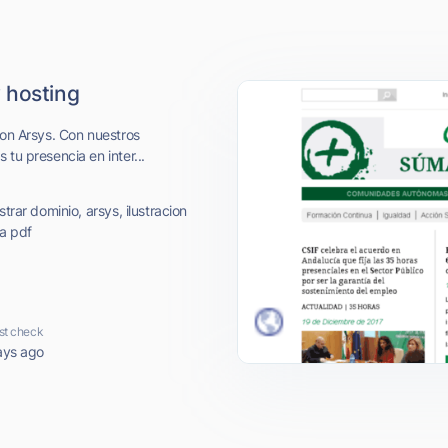
 hosting
con Arsys. Con nuestros
tu presencia en inter...
trar dominio, arsys, ilustracion
ma pdf
st check
ays ago