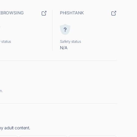
EBROWSING
PHISHTANK
 status
Safety status
N/A
n.
ny adult content.