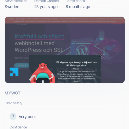
Server location
Domain Created
Latest check
Sweden
25 years ago
8 months ago
MYWOT
Child safety
Very poor
Confidence