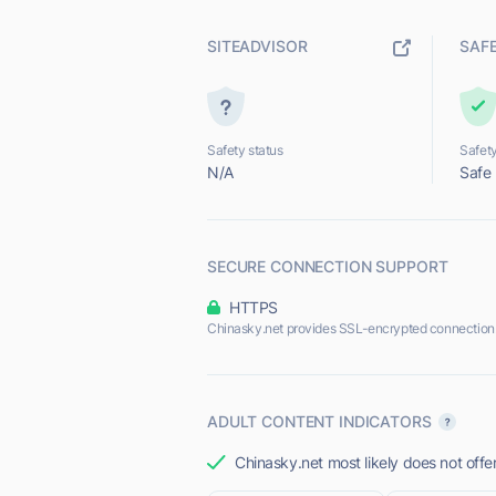
SITEADVISOR
SAF
Safety status
Safety
N/A
Safe
SECURE CONNECTION SUPPORT
HTTPS
Chinasky.net provides SSL-encrypted connection
ADULT CONTENT INDICATORS
Chinasky.net most likely does not offe