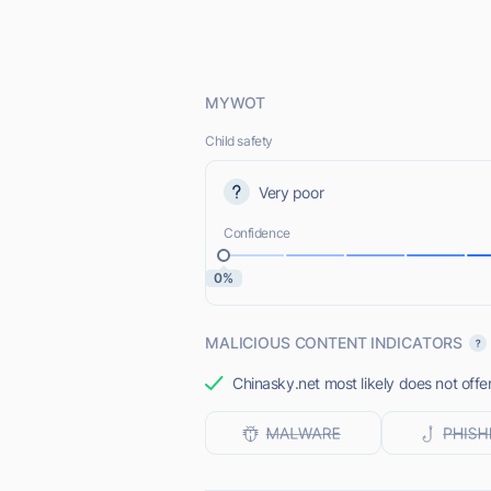
MYWOT
Child safety
Very poor
Confidence
0%
MALICIOUS CONTENT INDICATORS
Chinasky.net most likely does not offe