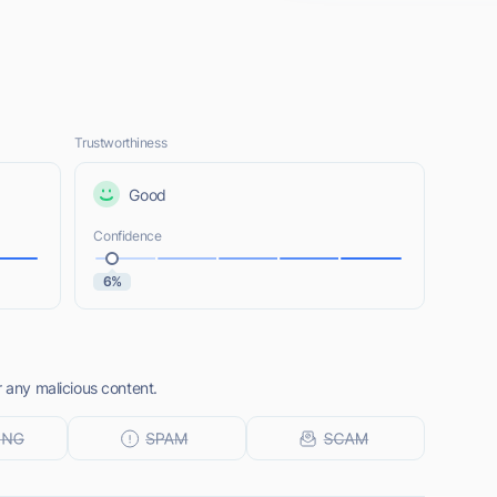
Trustworthiness
Good
Confidence
6%
r any malicious content.