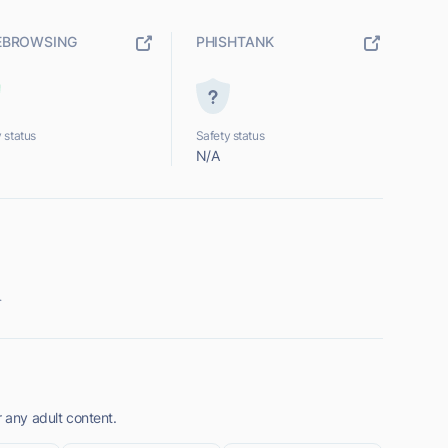
EBROWSING
PHISHTANK
 status
Safety status
N/A
.
r any adult content.