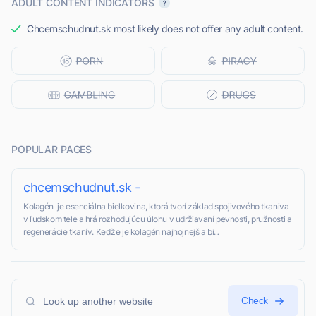
ADULT CONTENT INDICATORS
Chcemschudnut.sk most likely does not offer any adult content.
POPULAR PAGES
chcemschudnut.sk -
Kolagén je esenciálna bielkovina, ktorá tvorí základ spojivového tkaniva
v ľudskom tele a hrá rozhodujúcu úlohu v udržiavaní pevnosti, pružnosti a
regenerácie tkanív. Keďže je kolagén najhojnejšia bi...
Check