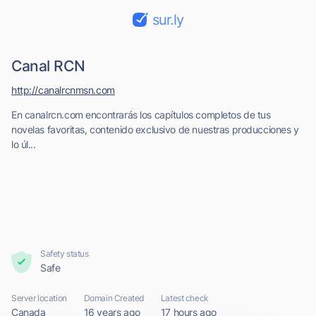
sur.ly
Canal RCN
http://canalrcnmsn.com
En canalrcn.com encontrarás los capítulos completos de tus
novelas favoritas, contenido exclusivo de nuestras producciones y
lo úl...
Safety status
Safe
Server location
Domain Created
Latest check
Canada
16 years ago
17 hours ago