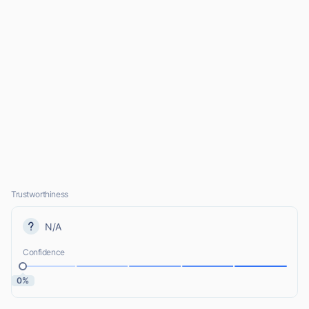
Trustworthiness
N/A
Confidence
0%