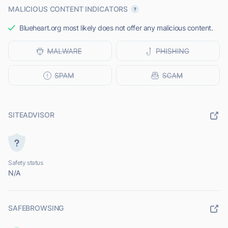
MALICIOUS CONTENT INDICATORS
Blueheart.org most likely does not offer any malicious content.
SITEADVISOR
Safety status
N/A
SAFEBROWSING