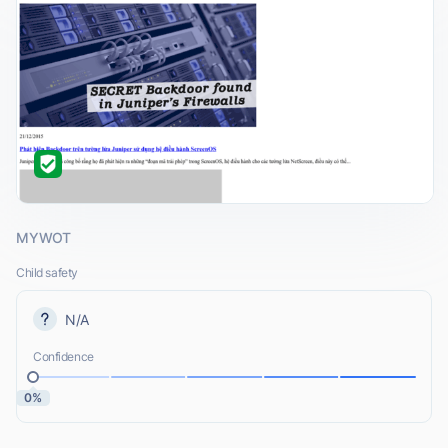
MYWOT
Child safety
N/A
Confidence
0%