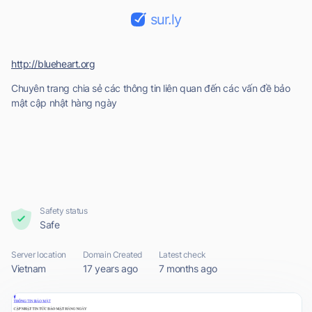
sur.ly
http://blueheart.org
Chuyên trang chia sẻ các thông tin liên quan đến các vấn đề bảo
mật cập nhật hàng ngày
Safety status
Safe
Server location
Domain Created
Latest check
Vietnam
17 years ago
7 months ago