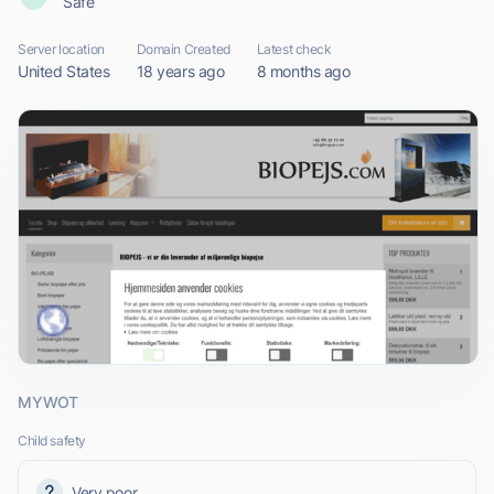
Safe
Server location
Domain Created
Latest check
United States
18 years ago
8 months ago
MYWOT
Child safety
Very poor