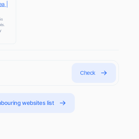
ea |
ás
és.
y
Check
bouring websites list