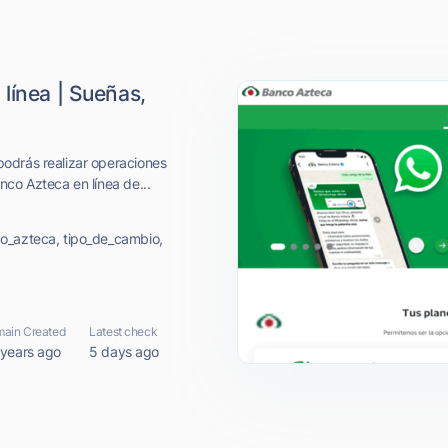
línea | Sueñas,
odrás realizar operaciones
nco Azteca en línea de...
o_azteca, tipo_de_cambio,
ain Created
Latest check
 years ago
5 days ago