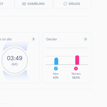
 on site
Gender
L
03:49
AVG
L
Men
Women
43%
56.5%