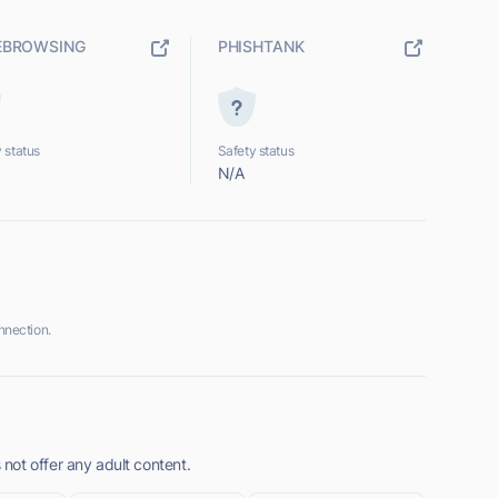
EBROWSING
PHISHTANK
 status
Safety status
N/A
nection.
ot offer any adult content.