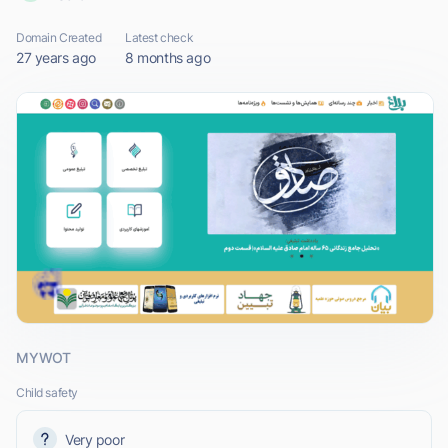
Domain Created
Latest check
27 years ago
8 months ago
MYWOT
Child safety
Very poor