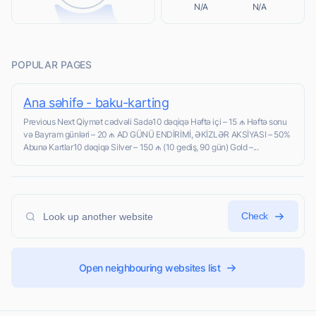
N/A
N/A
POPULAR PAGES
Ana səhifə - baku-karting
Previous Next Qiymət cədvəli Sadə10 dəqiqə Həftə içi – 15 ₼ Həftə sonu
və Bayram günləri – 20 ₼ AD GÜNÜ ENDİRİMİ, ƏKİZLƏR AKSİYASI – 50%
Abunə Kartlar10 dəqiqə Silver – 150 ₼ (10 gediş, 90 gün) Gold –...
Check
Open neighbouring websites list