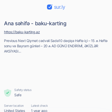
sur.ly
Ana səhifə - baku-karting
https://baku-karting.az
Previous Next Qiymət cədvəli Sadə10 dəqiqə Həftə içi – 15 ₼ Həftə
sonu və Bayram günləri – 20 ₼ AD GÜNÜ ENDİRİMİ, ƏKİZLƏR
AKSİYASI...
Safety status
Safe
Server location
Latest check
United States
1 year ago