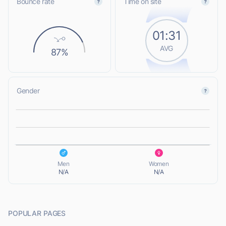
Bounce rate
Time on site
01:31
AVG
87%
Gender
L
L
Men
Women
N/A
N/A
POPULAR PAGES