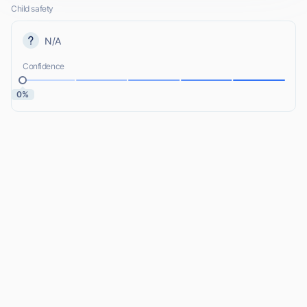
Child safety
N/A
Confidence
0%