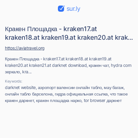
sur.ly
Кракен Площадка - kraken17.at
kraken18.at kraken19.at kraken20.at krak...
https://aviatravel.org
Кракен Площадка - kraken17.at kraken18.at kraken19.at
kraken20.at kraken21.at darknet download, кракен чат, hydra com
зеркало, kra...
Keywords:
darknet website, аэропорт валенсии онлайн табло, мау багаж,
онлайн табло барселона, гидра официальная ссылка, что такое
кракен даркнет, кракен площадка нарко, tor browser даркнет