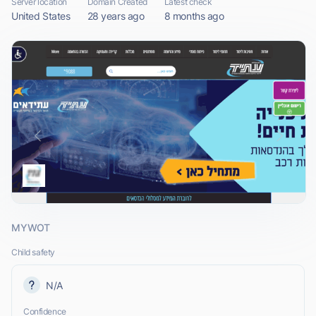
Server location
Domain Created
Latest check
United States
28 years ago
8 months ago
MYWOT
Child safety
N/A
Confidence