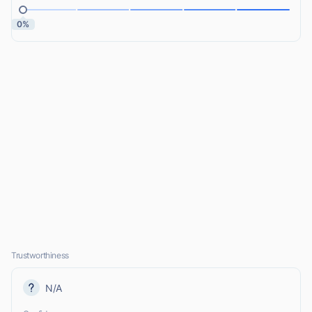
0%
Trustworthiness
N/A