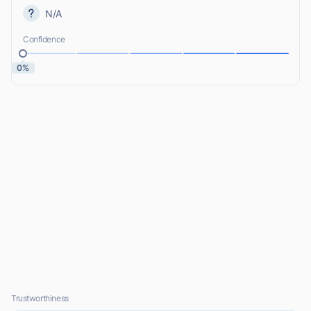
N/A
Confidence
0%
Trustworthiness