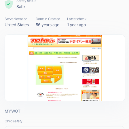
Safety status
Safe
Server location
Domain Created
Latest check
United States
56 years ago
1 year ago
MYWOT
Child safety