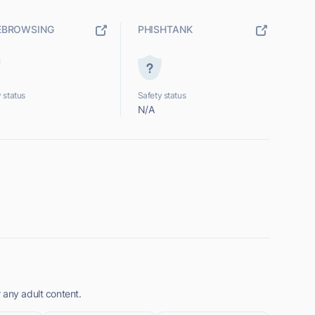
EBROWSING
PHISHTANK
 status
Safety status
N/A
 any adult content.