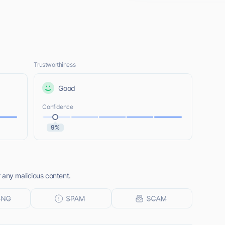
Trustworthiness
Good
Confidence
9%
 any malicious content.