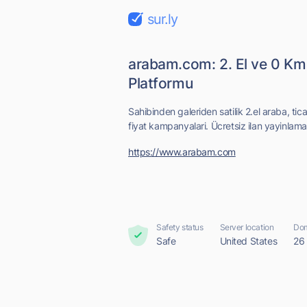
sur.ly
arabam.com: 2. El ve 0 Km S
Platformu
Sahibinden galeriden satilik 2.el araba, ticar
fiyat kampanyalari. Ücretsiz ilan yayinlama
https://www.arabam.com
Safety status
Server location
Dom
Safe
United States
26