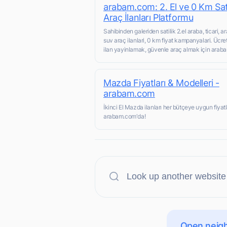
arabam.com: 2. El ve 0 Km Satı
Araç İlanları Platformu
Sahibinden galeriden satilik 2.el araba, ticari, ar
suv araç ilanlari, 0 km fiyat kampanyalari. Ücre
ilan yayinlamak, güvenle araç almak için ara
Mazda Fiyatları & Modelleri -
arabam.com
İkinci El Mazda ilanları her bütçeye uygun fiyatl
arabam.com'da!
Open neigh