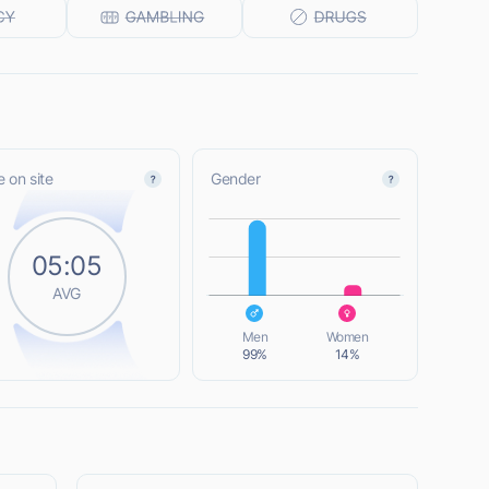
 on site
Gender
L
05:05
AVG
L
Men
Women
99%
14%