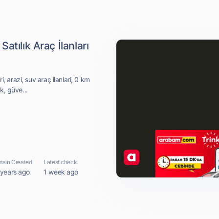
atılık Araç İlanları
i, arazi, suv araç ilanlari, 0 km
k, güve...
ain Created
Latest check
 years ago
1 week ago