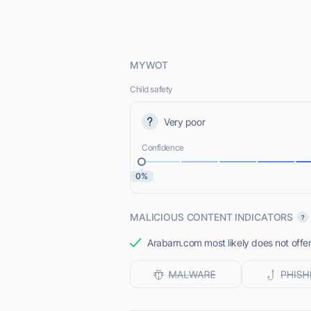
MYWOT
Child safety
Very poor
Confidence
0%
MALICIOUS CONTENT INDICATORS
Arabam.com most likely does not offer