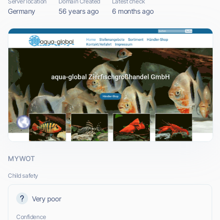
Server location
Domain Created
Latest check
Germany
56 years ago
6 months ago
MYWOT
Child safety
Very poor
Confidence