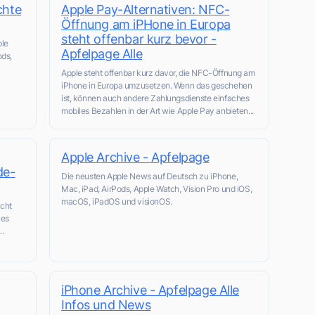
chte
Apple Pay-Alternativen: NFC-
Öffnung am iPHone in Europa
steht offenbar kurz bevor -
ple
Apfelpage Alle
ods,
Apple steht offenbar kurz davor, die NFC-Öffnung am
iPhone in Europa umzusetzen. Wenn das geschehen
ist, können auch andere Zahlungsdienste einfaches
mobiles Bezahlen in der Art wie Apple Pay anbieten...
Apple Archive - Apfelpage
de-
Die neusten Apple News auf Deutsch zu iPhone,
Mac, iPad, AirPods, Apple Watch, Vision Pro und iOS,
macOS, iPadOS und visionOS.
ucht
ues
..
iPhone Archive - Apfelpage Alle
Infos und News