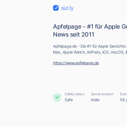
sur.ly
Apfelpage - #1 für Apple 
News seit 2011
Apfelpage.de - Die #1 für Apple Gerüchte
Mac, Apple Watch, AirPods, iOS, macOS,
https://www.apfelpage.de
Safety status
Server location
Doma
Safe
India
56 