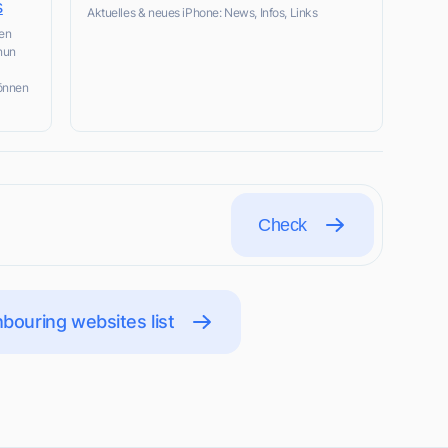
s
Aktuelles & neues iPhone: News, Infos, Links
gen
nun
können
Check
bouring websites list