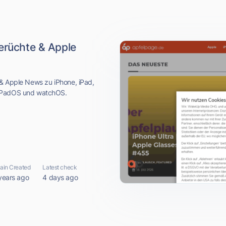
Gerüchte & Apple
 & Apple News zu iPhone, iPad,
 iPadOS und watchOS.
in Created
Latest check
years ago
4 days ago