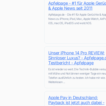
Apfelpage - #1 für Apple Gerü
& Apple News seit 2011
Apfelpage.de - Die #1 für Apple Gerüchte & Ap
News zu iPhone, iPad, Mac, Apple Watch, AirP
iOS, macOS, iPadOS und watchOS.
Unser iPhone 14 Pro REVIEW:
Sinnloser Luxus? - Apfelpage.
Testbericht - Apfelpage
Es ist wieder so weit. Die Technik-Bubble vers
mit Mühe und Not binnen weniger Tage ein ne
Telefon ausführlich zu testen. Ich habe mir wie .
Weiterlesen ...
Apple Pay in Deutschland:
Payback ist jetzt auch dabei -