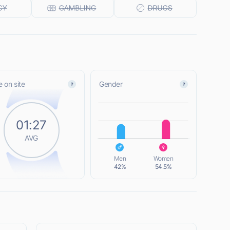
 on site
Gender
L
01:27
AVG
L
Men
Women
42%
54.5%