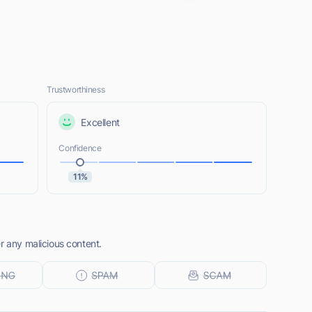
Trustworthiness
Excellent
Confidence
11%
r any malicious content.