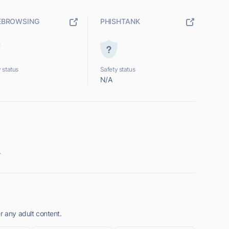
EBROWSING
PHISHTANK
 status
Safety status
N/A
.
r any adult content.