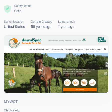
Safety status
Safe
Server location
Domain Created
Latest check
United States
56 years ago
1 year ago
MYWOT
Child safety