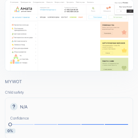
MYWOT
Child safety
N/A
Confidence
0%