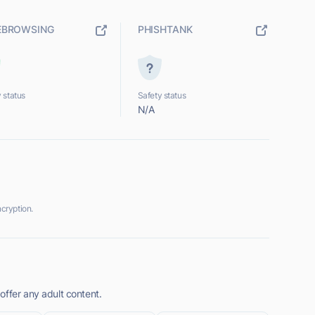
EBROWSING
PHISHTANK
 status
Safety status
N/A
cryption.
offer any adult content.