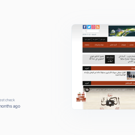
est check
months ago