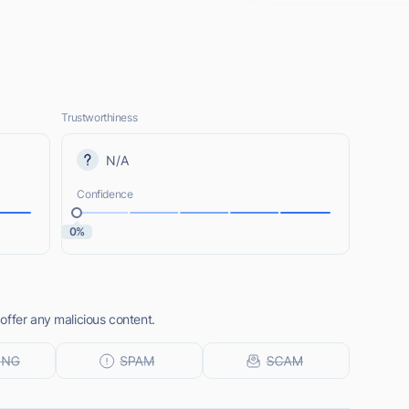
Trustworthiness
N/A
Confidence
0%
offer any malicious content.