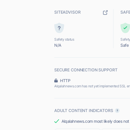
SITEADVISOR
SAF
Safety status
Safety
N/A
Safe
SECURE CONNECTION SUPPORT
HTTP
Alqalahnews.com has not yet implemented SSL en
ADULT CONTENT INDICATORS
Alqalahnews.com most likely does not 