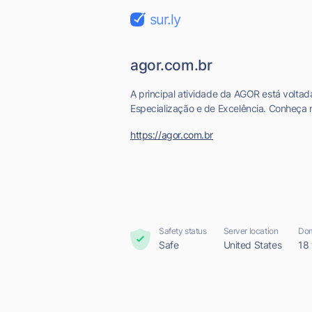
sur.ly
agor.com.br
A principal atividade da AGOR está voltad
Especialização e de Excelência. Conheça n
https://agor.com.br
Safety status
Server location
Dom
Safe
United States
18