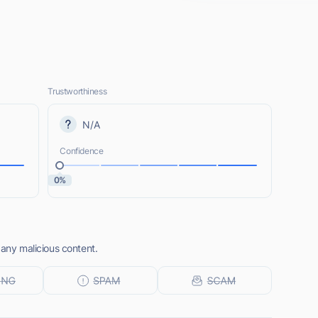
Trustworthiness
N/A
Confidence
0%
 any malicious content.