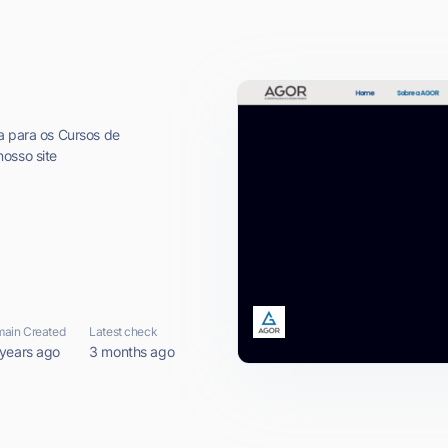
a para os Cursos de
osso site
ain Created
Latest check
 years ago
3 months ago