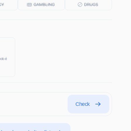
udo é
Check