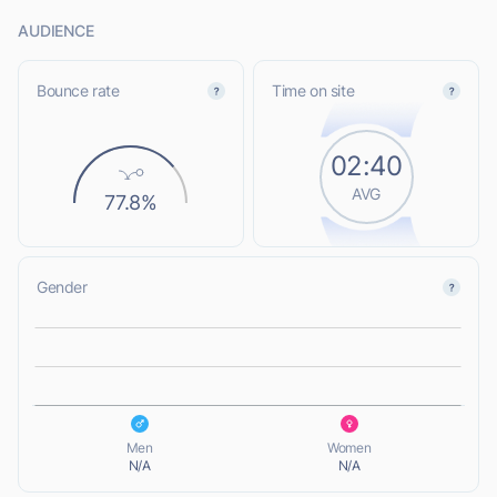
AUDIENCE
Bounce rate
Time on site
02:40
AVG
77.8%
Gender
L
L
Men
Women
N/A
N/A