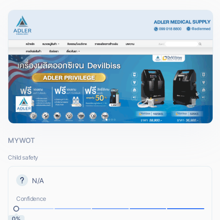
MYWOT
Child safety
N/A
Confidence
0%