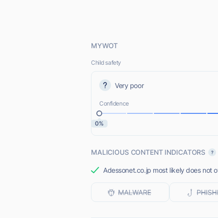
MYWOT
Child safety
Very poor
Confidence
0%
MALICIOUS CONTENT INDICATORS
Adessonet.co.jp most likely does not o