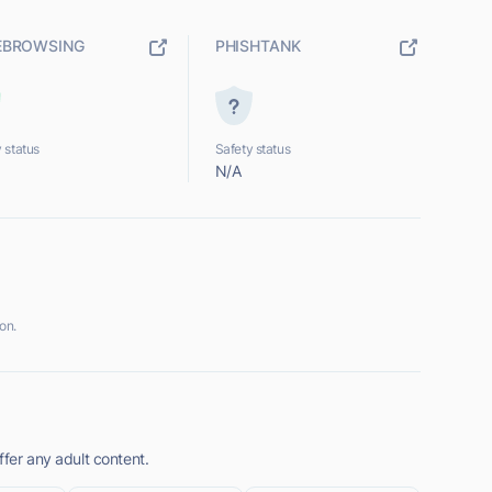
EBROWSING
PHISHTANK
 status
Safety status
N/A
on.
ffer any adult content.