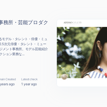
事務所・芸能プロダク
するモデル・タレント・俳優・ミュ
.5次元俳優・タレント・ミュー
ジメント事務所。モデル芸能紹介
ション業務な...
ain Created
Latest check
 years ago
1 year ago