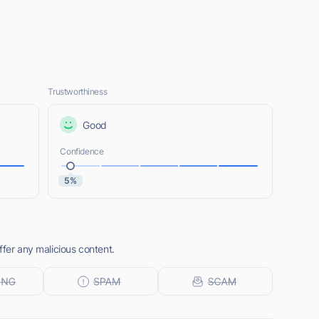
Trustworthiness
Good
Confidence
5%
ffer any malicious content.