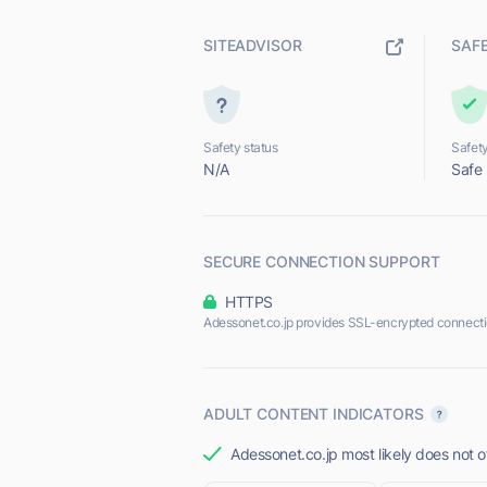
SITEADVISOR
SAF
Safety status
Safety
N/A
Safe
SECURE CONNECTION SUPPORT
HTTPS
Adessonet.co.jp provides SSL-encrypted connecti
ADULT CONTENT INDICATORS
Adessonet.co.jp most likely does not o