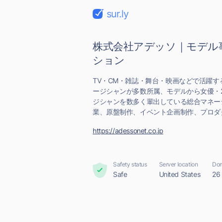
sur.ly
株式会社アデッソ｜モデル
ション
TV・CM・雑誌・舞台・映画などで活躍
ージシャンが多数所属、モデルから女優・2
ジシャンを数多く輩出している総合マネー
業、原盤制作、イベント企画制作、プロダク
https://adessonet.co.jp
Safety status
Server location
Dom
Safe
United States
26