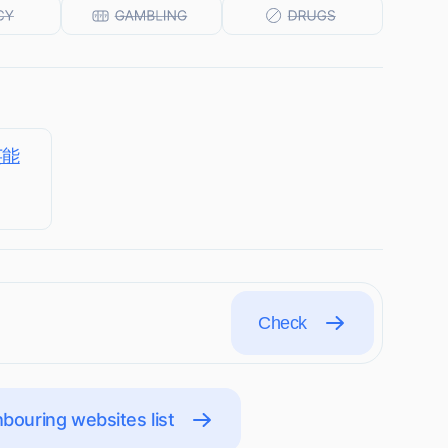
芸能
Check
bouring websites list