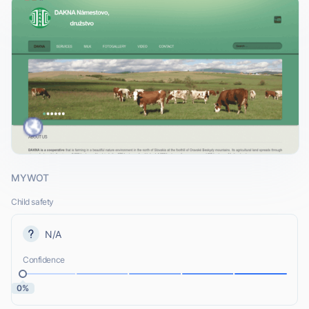
MYWOT
Child safety
N/A
Confidence
0%