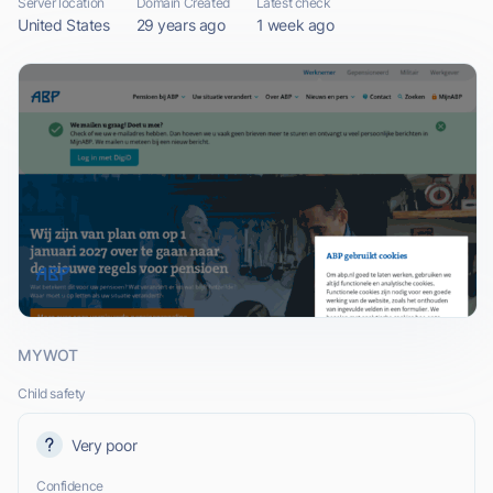
Server location
Domain Created
Latest check
United States
29 years ago
1 week ago
MYWOT
Child safety
Very poor
Confidence