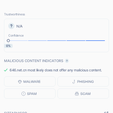
Trustworthiness
N/A
Confidence
0%
MALICIOUS CONTENT INDICATORS
646.net.cn most likely does not offer any malicious content.