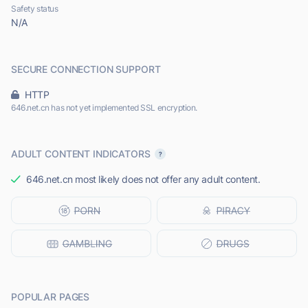
Safety status
N/A
SECURE CONNECTION SUPPORT
HTTP
646.net.cn has not yet implemented SSL encryption.
ADULT CONTENT INDICATORS
646.net.cn most likely does not offer any adult content.
POPULAR PAGES