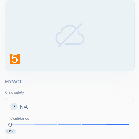
MYWOT
Child safety
N/A
Confidence
0%