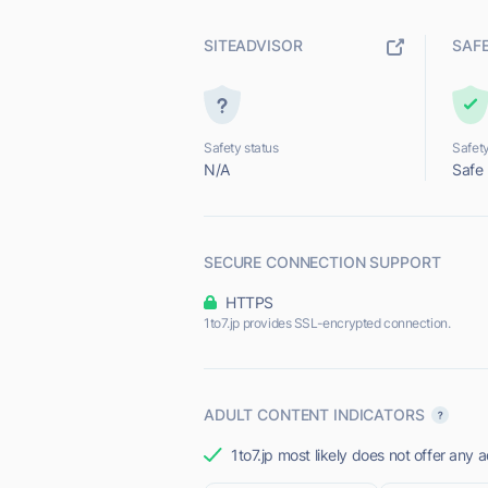
SITEADVISOR
SAF
Safety status
Safety
N/A
Safe
SECURE CONNECTION SUPPORT
HTTPS
1to7.jp provides SSL-encrypted connection.
ADULT CONTENT INDICATORS
1to7.jp most likely does not offer any a