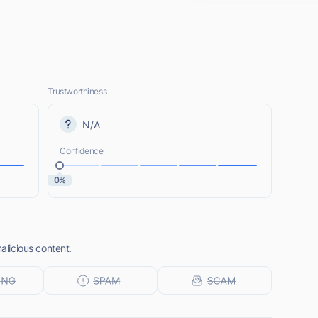
Trustworthiness
N/A
Confidence
0%
malicious content.