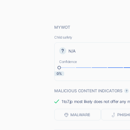
MYWOT
Child safety
N/A
Confidence
0%
MALICIOUS CONTENT INDICATORS
1to7.jp most likely does not offer any 