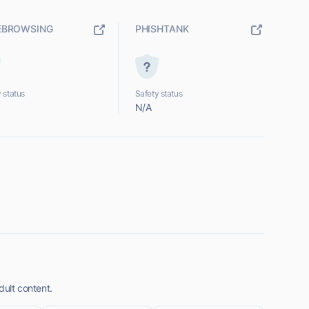
EBROWSING
PHISHTANK
 status
Safety status
N/A
dult content.