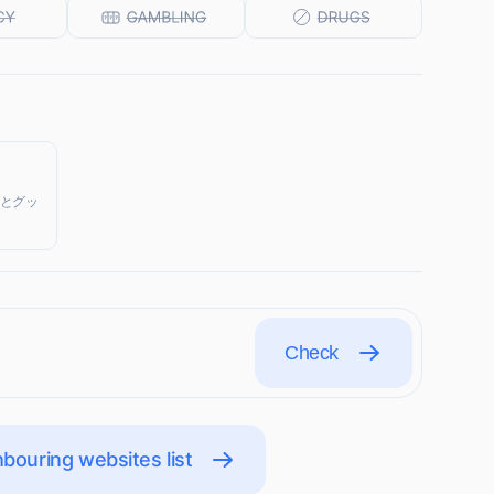
籍とグッ
Check
bouring websites list