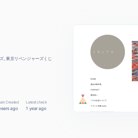
ーズ, 東京リベンジャーズくじ
in Created
Latest check
years ago
1 year ago