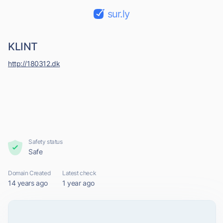
sur.ly
KLINT
http://180312.dk
Safety status
Safe
Domain Created
Latest check
14 years ago
1 year ago