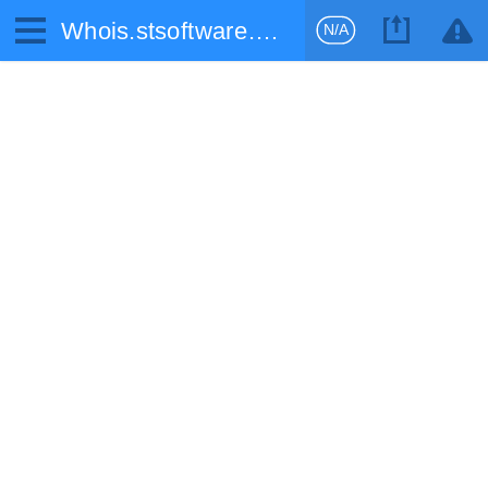
Whois.stsoftware.biz
N/A