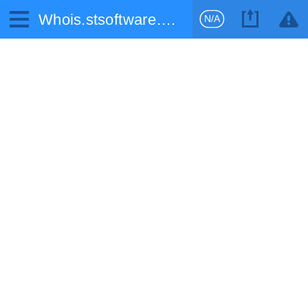
Whois.stsoftware.biz
N/A