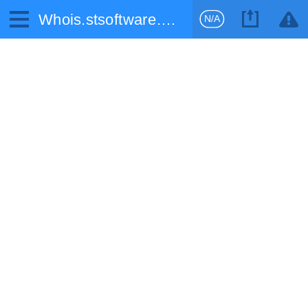
Whois.stsoftware.biz
N/A