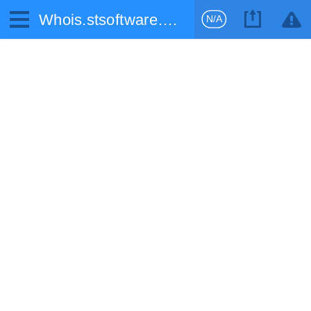
Whois.stsoftware.biz
N/A