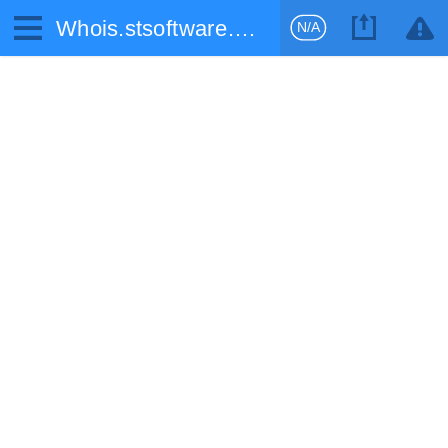
Whois.stsoftware.biz
N/A