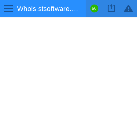
Whois.stsoftware.biz
66