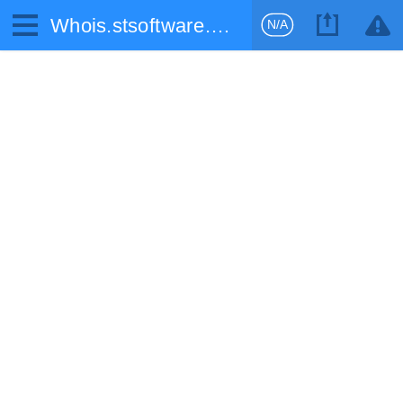
Whois.stsoftware.biz
N/A