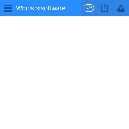
Whois.stsoftware.biz
N/A