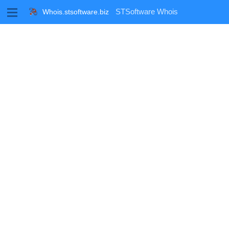
M
STSoftware Whois
Whois.stsoftware.biz