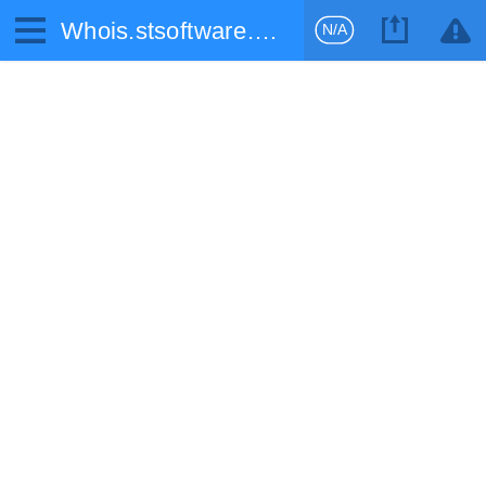
Whois.stsoftware.biz
N/A