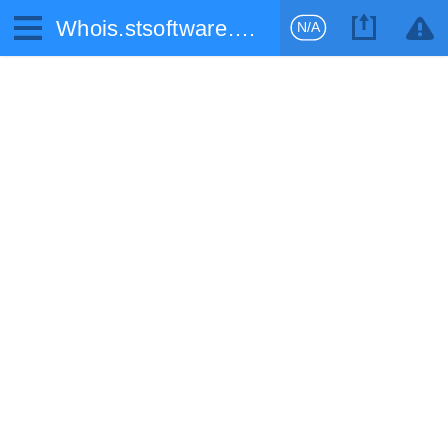
Whois.stsoftware.biz
N/A