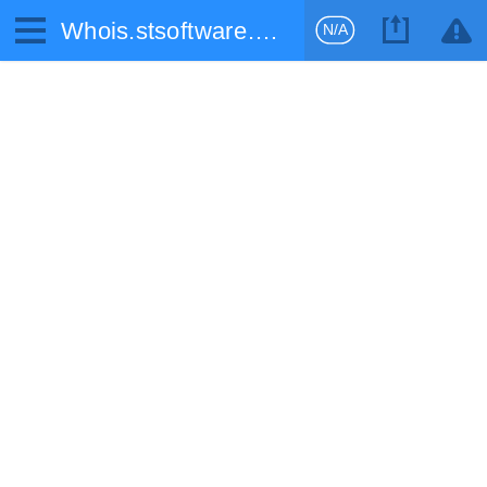
Whois.stsoftware.biz
N/A