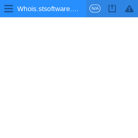
Whois.stsoftware.biz
N/A