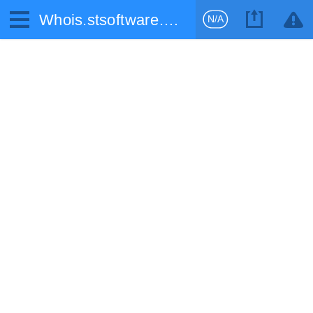
Whois.stsoftware.biz
N/A