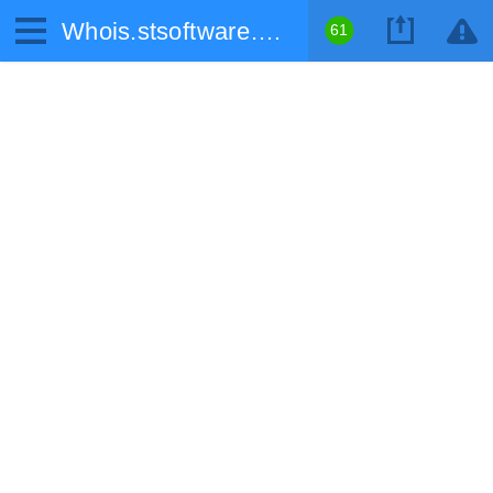
Whois.stsoftware.biz
61